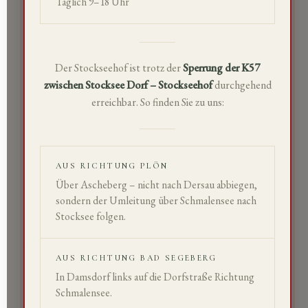
Täglich
9–18 Uhr
Der Stockseehof ist trotz der
Sperrung der K57
zwischen Stocksee Dorf – Stockseehof
durchgehend
erreichbar. So finden Sie zu uns:
AUS RICHTUNG PLÖN
Über Ascheberg –
nicht
nach Dersau abbiegen,
sondern der Umleitung über
Schmalensee
nach
Stocksee folgen.
HØSTSÆSONEN ER BEGYNDT!
HINDBÆR- OG BLÅBÆRHØSTEN
AUS RICHTUNG BAD SEGEBERG
ER I FULD GANG!
In Damsdorf links auf die
Dorfstraße
Richtung
VORES HINDBÆR ER MODNE!
Schmalensee.