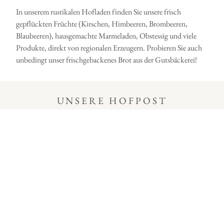
In unserem rustikalen Hofladen finden Sie unsere frisch
gepflückten Früchte (Kirschen, Himbeeren, Brombeeren,
Blaubeeren), hausgemachte Marmeladen, Obstessig und viele
Produkte, direkt von regionalen Erzeugern. Probieren Sie auch
unbedingt unser frischgebackenes Brot aus der Gutsbäckerei!
UNSERE HOFPOST
Melden Sie sich zu unserem Newsletter an!
Ich stimme zu, dass meine Daten aus dem
Anmeldeformular zum Empfang des Gut Stockseehof
Newsletters erfasst und verarbeitet werden. Detaillierte
Informationen zum Umgang mit Nutzerdaten finden Sie
in unserer Datenschutzerklärung.*