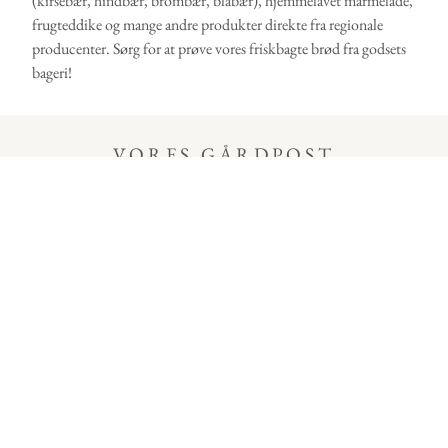
(kirsebær, hindbær, brombær, blåbær), hjemmelavet marmelade,
frugteddike og mange andre produkter direkte fra regionale
producenter. Sørg for at prøve vores friskbagte brød fra godsets
bageri!
VORES GÅRDPOST
Tilmeld dig vores nyhedsbrev!
Jeg accepterer, at mine data fra tilmeldingsformularen
til modtagelse af Gut Stockseehofs nyhedsbrev indsamles
og behandles. Detaljerede oplysninger om håndtering af
brugerdata findes i vores privatlivspolitik.*
Sende