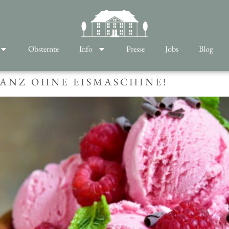
Obsternte
Info
Presse
Jobs
Blog
GANZ OHNE EISMASCHINE!